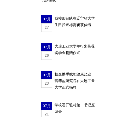
启动仪式
我校田径队在辽宁省大学
07月
生田径锦标赛斩获佳绩
27
大连工业大学举行朱蓓薇
07月
奖学金捐赠仪式
26
校企携手赋能健康盐业
07月
营养盐研究院在大连工业
23
大学正式揭牌
学校召开驻村第一书记座
07月
谈会
21