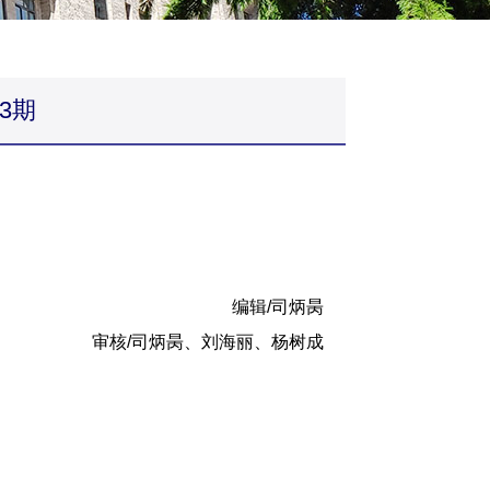
3期
编辑/司炳昺
审核/司炳昺、刘海丽、杨树成