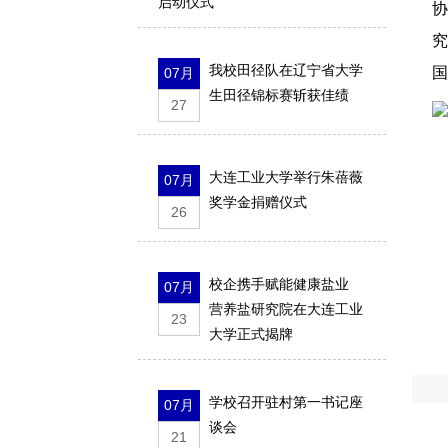
启动仪式
我校田径队在辽宁省大学
国
07月
生田径锦标赛斩获佳绩
27
大连工业大学举行朱蓓薇
07月
奖学金捐赠仪式
26
校企携手赋能健康盐业
07月
营养盐研究院在大连工业
23
大学正式揭牌
学校召开驻村第一书记座
07月
谈会
21