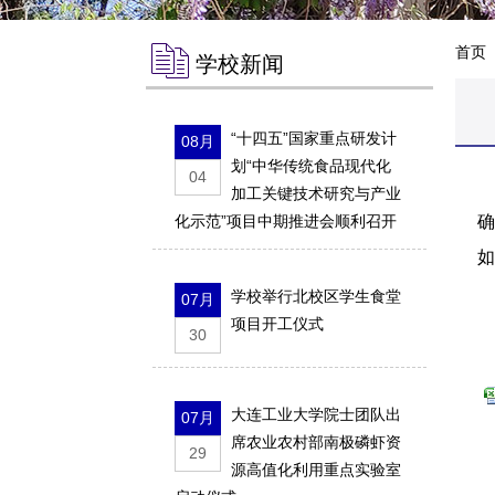
首页
学校新闻
“十四五”国家重点研发计
08月
划“中华传统食品现代化
04
加工关键技术研究与产业
化示范”项目中期推进会顺利召开
确
如
大
学校举行北校区学生食堂
07月
项目开工仪式
辽
30
辽
大连工业大学院士团队出
07月
席农业农村部南极磷虾资
29
源高值化利用重点实验室