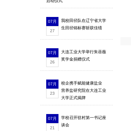
启动仪式
我校田径队在辽宁省大学
07月
生田径锦标赛斩获佳绩
27
大连工业大学举行朱蓓薇
07月
奖学金捐赠仪式
26
校企携手赋能健康盐业
07月
营养盐研究院在大连工业
23
大学正式揭牌
学校召开驻村第一书记座
07月
谈会
21